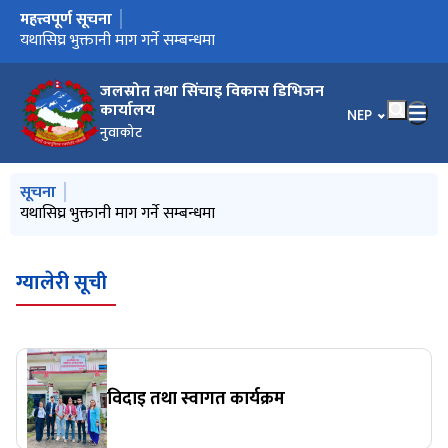
महत्त्वपूर्ण सूचना
मुख्य नेभिगेसनमा जानुहोस्
Notification of Award
यथासिघ्र भुक्तानी माग गर्ने सम्बन्धमा
आर्थिक प्रस्ताव खोल्ने सम्बन्धी सूचना
सिलबन्दी दरभाउपत्र आव्हानको सूचना
जलस्रोत तथा सिंचाइ विकास डिभिजन
कार्यालय
भाषा चयन गर्नुहोस
NEP
नुवाकोट
मुख्य नेभिगेसनमा जानुहोस्
सूचना
यथासिघ्र भुक्तानी माग गर्ने सम्बन्धमा
ग्यालेरी सूची
विदाइ तथा स्वागत कार्यक्रम